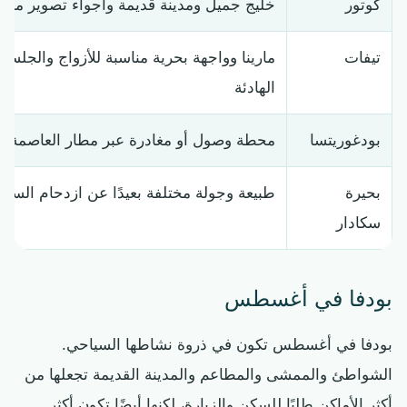
كوتور
خليج جميل ومدينة قديمة وأجواء تصوير ممي
تيفات
مارينا وواجهة بحرية مناسبة للأزواج والجلسا
الهادئة
بودغوريتسا
محطة وصول أو مغادرة عبر مطار العاصمة
بحيرة
طبيعة وجولة مختلفة بعيدًا عن ازدحام السا
سكادار
بودفا في أغسطس
بودفا في أغسطس تكون في ذروة نشاطها السياحي.
الشواطئ والممشى والمطاعم والمدينة القديمة تجعلها من
أكثر الأماكن طلبًا للسكن والزيارة، لكنها أيضًا تكون أكثر