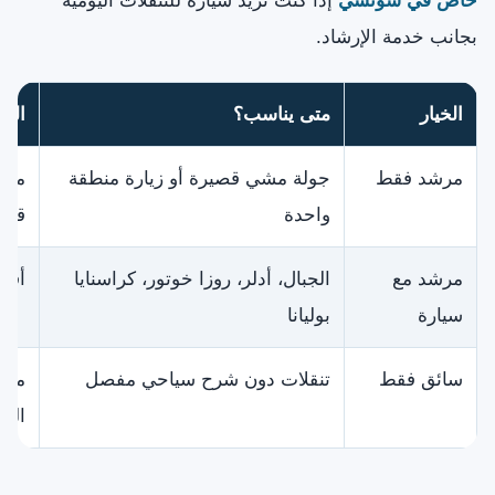
خاص في سوتشي
إذا كنت تريد سيارة للتنقلات اليومية
بجانب خدمة الإرشاد.
الخيار
متى يناسب؟
التو
مرشد فقط
جولة مشي قصيرة أو زيارة منطقة
مناس
واحدة
قريبً
مرشد مع
الجبال، أدلر، روزا خوتور، كراسنايا
أفضل
سيارة
بوليانا
سائق فقط
تنقلات دون شرح سياحي مفصل
منا
النق