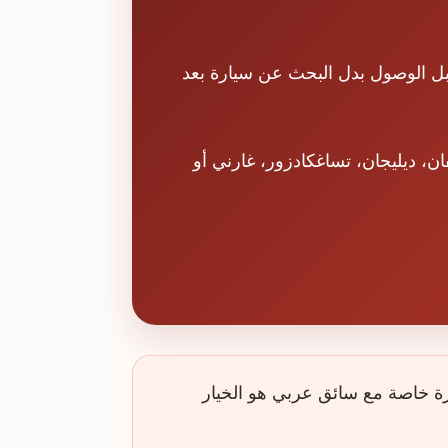
ه قبل الوصول بدل البحث عن سيارة بعد
ن، ديليجان، تساغكادزور، غارني أو
ة خاصة مع سائق عربي هو الخيار