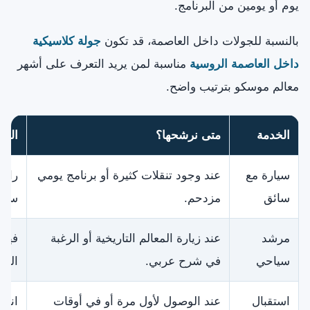
يوم أو يومين من البرنامج.
بالنسبة للجولات داخل العاصمة، قد تكون
جولة كلاسيكية
داخل العاصمة الروسية
مناسبة لمن يريد التعرف على أشهر
معالم موسكو بترتيب واضح.
الخدمة
متى نرشحها؟
الفا
سيارة مع
عند وجود تنقلات كثيرة أو برنامج يومي
راحة
سائق
مزدحم.
سيار
مرشد
عند زيارة المعالم التاريخية أو الرغبة
فهم 
سياحي
في شرح عربي.
السر
استقبال
عند الوصول لأول مرة أو في أوقات
انتق