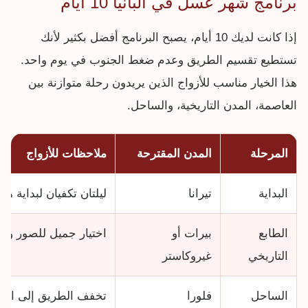
برنامج شهر عسل في ألبانيا 10 أيام
إذا كانت لديك 10 أيام، يصبح البرنامج أفضل بكثير لأنك
تستطيع تقسيم الطريق وعدم ضغط الجنوب في يوم واحد.
هذا الخيار مناسب للأزواج الذين يريدون رحلة متوازنة بين
العاصمة، المدن التاريخية، والساحل.
المرحلة
المدن المقترحة
ملاحظات للأزواج
البداية
تيرانا
ليلتان تكفيان لبداية مر
الطابع
بيرات أو
اختيار جميل للصور واله
التاريخي
غيروكاستر
الساحل
فلورا
تخفف الطريق إلى الجن