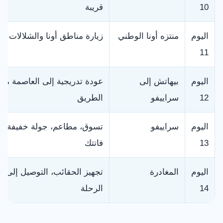
10
قريبة
اليوم
منتزه أونا الوطني
زيارة مناطق أونا والشلالات
11
اليوم
بيهاتش إلى
عودة تدريجية إلى العاصمة مع
12
سراييفو
الطريق
اليوم
سراييفو
تسوق، مطاعم، جولة خفيفة، أو
13
فاتتك
اليوم
المغادرة
تجهيز الحقائب، التوصيل إلى مط
14
الرحلة