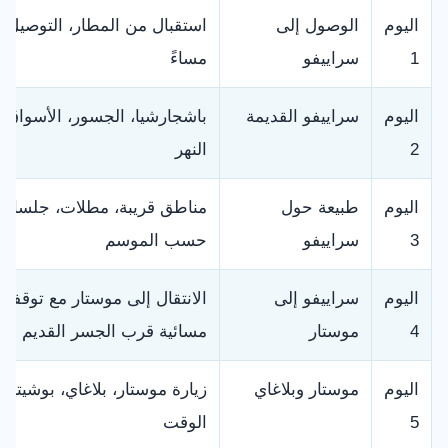
اليوم
الوصول إلى
استقبال من المطار، التوصيل إ
1
سراييفو
مساءً
اليوم
سراييفو القديمة
باشجارشيا، الجسور، الأسواق
2
النهر
اليوم
طبيعة حول
مناطق قريبة، مطلات، جلسات ها
3
سراييفو
حسب الموسم
اليوم
سراييفو إلى
الانتقال إلى موستار مع توقفا
4
موستار
مسائية قرب الجسر القديم
اليوم
موستار وبلاغاي
زيارة موستار، بلاغاي، بوشيت
5
الوقت