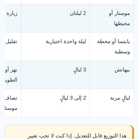
موستار أو
2 ليلتان
زيارة ال
محيطها
يايتسا أو محطة
ليلة واحدة اختيارية
تقليل ال
وسطية
بيهاتش
3 ليالٍ
نهر أونا،
الطويل
ليالٍ مرنة
2 إلى 3 ليالٍ
تضاف حس
موستار أ
هذا التوزيع قابل للتعديل. إذا كنت لا تحب تغيير