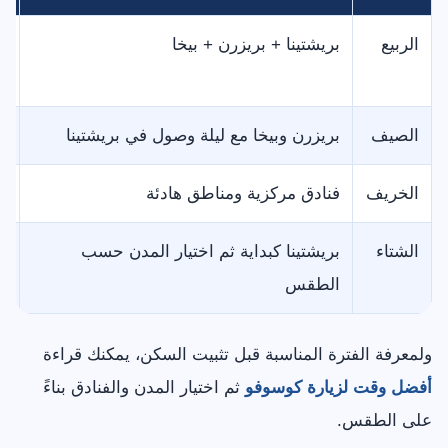
الربيع
بريشتينا + بريزرن + بيخا
م
و
الصيف
بريزرن وبيخا مع ليلة وصول في بريشتينا
ا
الخريف
فنادق مركزية ومناطق هادئة
م
الشتاء
بريشتينا كبداية ثم اختيار المدن حسب
ت
الطقس
ولمعرفة الفترة المناسبة قبل تثبيت السكن، يمكنك قراءة
أفضل وقت لزيارة كوسوفو
ثم اختيار المدن والفنادق بناءً
على الطقس.