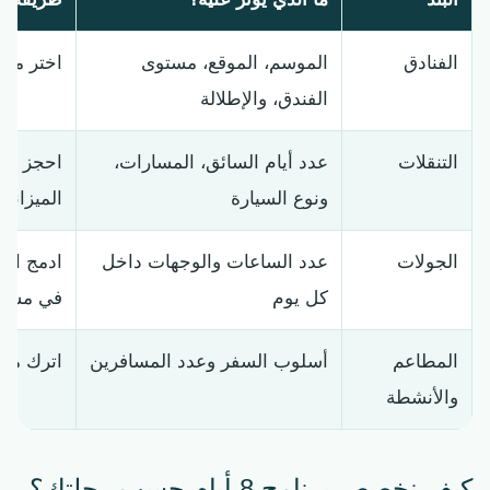
الفنادق
الموسم، الموقع، مستوى
اختر مدين
الفندق، والإطلالة
التنقلات
عدد أيام السائق، المسارات،
احجز الس
ونوع السيارة
الميزاني
الجولات
عدد الساعات والوجهات داخل
ادمج الم
كل يوم
في مسار
المطاعم
أسلوب السفر وعدد المسافرين
اترك ميز
والأنشطة
كيف نخصص برنامج 8 أيام حسب رحلتك؟