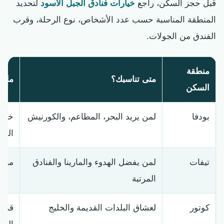
قبل حجز السكن، راجع
خيارات فنادق الجبل الأسود
لتحديد
المنطقة المناسبة حسب عدد الأشخاص، نوع الرحلة، وقرب
الفندق من الجولات.
منطقة
متى تناسبك؟
ملاح
السكن
بودفا
لمن يريد البحر، المطاعم، والكورنيش
خيار
البر
تيفات
لمن يفضل الهدوء والمارينا والفنادق
مناس
المرتبة
كوتور
لعشاق البلدات القديمة والخليج
قد ت