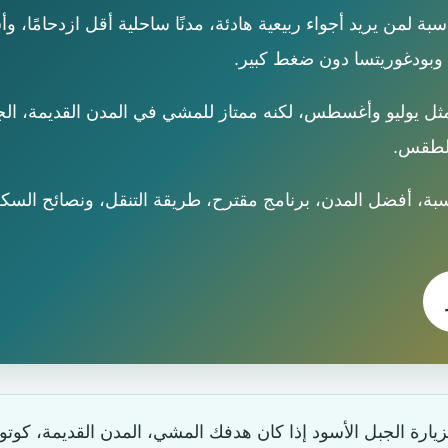
ة لمن يريد أجواء ربيعية هادئة، مدنًا ساحلية أقل ازدحامًا، و
 وبودغوريتسا دون ضغط كبير.
ة مثل يوليو وأغسطس، لكنه ممتاز للمشي في المدن القديمة، الجو
الطقس.
سبة، أفضل المدن، برنامج مقترح، طريقة التنقل، ونصائح الس
رة الجبل الأسود إذا كان هدفك المشي، المدن القديمة، كوتور، 