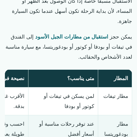
الاستقبال مسبقًا خاصة إذا كان الوصول بعد الظهر أو
المساء، لأن بداية الرحلة تكون أسهل عندما تكون السيارة
جاهزة.
يمكن حجز
استقبال من مطارات الجبل الأسود
إلى الفندق
في تيفات أو بودفا أو كوتور أو بودغوريتسا، مع سيارة مناسبة
لعدد الأشخاص والحقائب.
المطار
متى يناسب؟
نصيحة في أك
مطار تيفات
لمن يسكن في تيفات أو
الأقرب غالب
كوتور أو بودفا
بدقة.
مطار
عند توفر رحلات مناسبة أو
احسب وقت ا
بودغوريتسا
أسعار أفضل
طويلة بعد ا