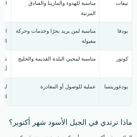
تيفات
مناسبة للهدوء والمارينا والفنادق
اختر
المرتبة
بودفا
مناسبة لمن يريد بحرًا وخدمات وحركة
ابتع
مقبولة
الم
كوتور
مناسبة لمحبي البلدة القديمة والخليج
تأك
أو ق
بودغوريتسا
عملية للوصول أو المغادرة
ليلة
الس
ماذا ترتدي في الجبل الأسود شهر أكتوبر؟