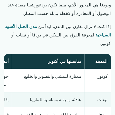
وبودفا هي المحور الأهم، بينما تكون بودغوريتسا مفيدة عند
الوصول أو المغادرة أو كخطة بديلة حسب المطار.
إذا كنت لا تزال تقارن بين المدن، ابدأ من
مدن الجبل الأسود
السياحية
لمعرفة الفرق بين السكن في بودفا أو تيفات أو
كوتور.
المدينة
مناسبتها في أكتوبر
أفضل 
كوتور
ممتازة للمشي والتصوير والخليج
جولة 
القدي
تيفات
هادئة ومرتبة ومناسبة للمارينا
إقامة
بودفا
مناسبة للكورنيش والمدينة القديمة
قاعدة