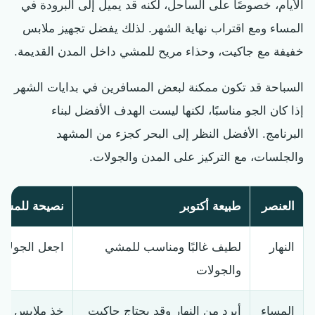
الأيام، خصوصًا على الساحل، لكنه قد يميل إلى البرودة في
المساء ومع اقتراب نهاية الشهر. لذلك يفضل تجهيز ملابس
خفيفة مع جاكيت، وحذاء مريح للمشي داخل المدن القديمة.
السباحة قد تكون ممكنة لبعض المسافرين في بدايات الشهر
إذا كان الجو مناسبًا، لكنها ليست الهدف الأفضل لبناء
البرنامج. الأفضل النظر إلى البحر كجزء من المشهد
والجلسات، مع التركيز على المدن والجولات.
العنصر
طبيعة أكتوبر
نصيحة للمساف
النهار
لطيف غالبًا ومناسب للمشي
اجعل الجولات
والجولات
المساء
أبرد من النهار وقد يحتاج جاكيت
خذ ملابس طبق