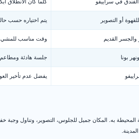
الفندق في سراييفو
كلما كان الانطلاق أبك
قهوة أو التصوير
يتم اختياره حسب حا
 والجسر القديم
وقت مناسب للمشي و
نهر بونا
جلسة هادئة ومطاعم 
اييفو
يفضل عدم تأخير العودة
طقة المحيطة به. المكان جميل للجلوس، التصوير، وتناول وجبة 
لمدينة.