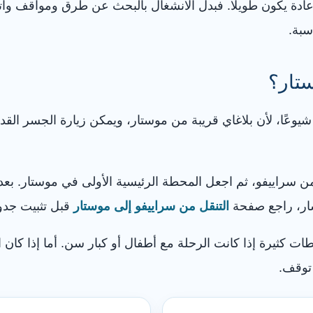
 عادة يكون طويلًا. فبدل الانشغال بالبحث عن طرق ومواقف وا
سبة.
تار؟
شيوعًا، لأن بلاغاي قريبة من موستار، ويمكن زيارة الجسر القدي
 من سراييفو، ثم اجعل المحطة الرئيسية الأولى في موستار. ب
مسار، راجع صفحة
التنقل من سراييفو إلى موستار
قبل تثبيت جدول
ات كثيرة إذا كانت الرحلة مع أطفال أو كبار سن. أما إذا ك
 توقف.