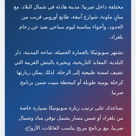
مختلفة داخل صربيا؛ مدينة هادئة في شمال البلاد، مع
مبانٍ ملونة، شوارع أنيقة، طابع أوروبي قريب من
الحدود، وأجواء مناسبة ليوم سياحي بعيد عن زحام
بلغراد.
تشتهر سوبوتيكا بالعمارة الجميلة، ساحة المدينة، دار
البلدية، المعابد التاريخية، وبحيرة باليتش القريبة التي
تضيف لمسة طبيعية إلى الرحلة. لذلك يمكن زيارتها
كرحلة يومية طويلة أو كمحطة مبيت ضمن برنامج
صربيا.
نساعدك على ترتيب زيارة سوبوتيكا بسيارة خاصة
من بلغراد أو ضمن مسار يشمل نوفي ساد وشمال
صربيا، مع برنامج مريح يناسب العائلات، الأزواج،