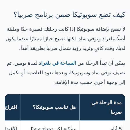
كيف تضع سوبوتيكا ضمن برنامج صربيا؟
لا ننصح بإضافة سوبوتيكا إذا كانت رحلتك قصيرة جدًا ومليئة
أصلًا ببلغراد ونوفي ساد. لكنها تصبح خيارًا ممتازًا عندما يكون
لديك وقت كافٍ وتريد رؤية شمال صربيا بطريقة أهدأ.
يمكن أن تبدأ الرحلة من
السياحة في بلغراد
لمدة يومين، ثم
تضيف نوفي ساد وسوبوتيكا، وبعدها تعود للعاصمة أو تكمل
إلى وجهة أخرى حسب مدة الإقامة.
مدة الرحلة في
هل تناسب سوبوتيكا؟
اقتراح ع
صربيا
5 أيام
ممكنة لكن تحتاج ترتيبًا
الأفضل اخ