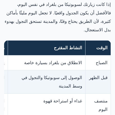
إذا كانت زيارتك لسوبوتيكا من بلغراد في نفس اليوم،
فالأفضل أن يكون الجدول واقعيًا. لا تجعل اليوم مليئًا بأماكن
كثيرة، لأن الطريق يحتاج وقتًا، والمدينة تستحق التجول بهدوء
بدل الاستعجال.
الوقت
النشاط المقترح
ملا
الصباح
الانطلاق من بلغراد بسيارة خاصة
يفض
قبل الظهر
الوصول إلى سوبوتيكا والتجول في
ابد
وسط المدينة
منتصف
غداء أو استراحة قهوة
اخت
اليوم
الت