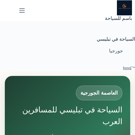
لتجاوز
لى
لمحتوى
باسم للسياحة
السياحة في تبليسي
جورجيا
“`html
العاصمة الجورجية
السياحة في تبليسي للمسافرين
العرب