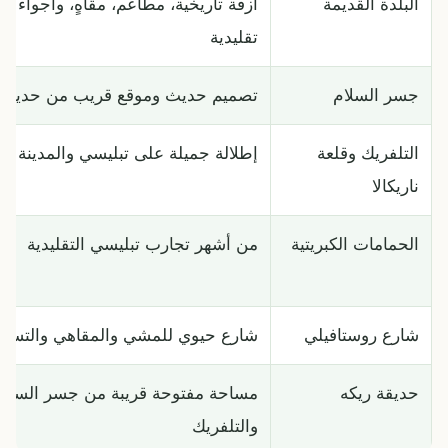
البلدة القديمة
أزقة تاريخية، مطاعم، مقاهٍ، وأجواء ج
تقليدية
جسر السلام
تصميم حديث وموقع قريب من حديقة 
التلفريك وقلعة
إطلالة جميلة على تبليسي والمدينة ال
ناريكالا
الحمامات الكبريتية
من أشهر تجارب تبليسي التقليدية
شارع روستافيلي
شارع حيوي للمشي والمقاهي والتسو
حديقة ريكه
مساحة مفتوحة قريبة من جسر السلام
والتلفريك