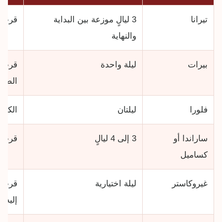
تيرانا
3 ليالٍ موزعة بين البداية
قرب ا
والنهاية
بيرات
ليلة واحدة
قرب ا
الصاع
فلورا
ليلتان
الكور
ساراندا أو
3 إلى 4 ليالٍ
قرب ا
كساميل
غيروكاستر
ليلة اختيارية
قرب ا
إليه