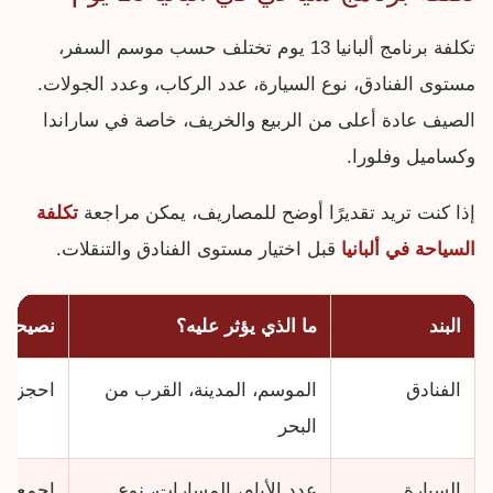
تكلفة برنامج ألبانيا 13 يوم تختلف حسب موسم السفر،
مستوى الفنادق، نوع السيارة، عدد الركاب، وعدد الجولات.
الصيف عادة أعلى من الربيع والخريف، خاصة في ساراندا
وكساميل وفلورا.
إذا كنت تريد تقديرًا أوضح للمصاريف، يمكن مراجعة
تكلفة
السياحة في ألبانيا
قبل اختيار مستوى الفنادق والتنقلات.
البند
ما الذي يؤثر عليه؟
نصيحة ع
الفنادق
الموسم، المدينة، القرب من
احجز مب
البحر
السيارة
عدد الأيام، المسارات، نوع
اجمع ال