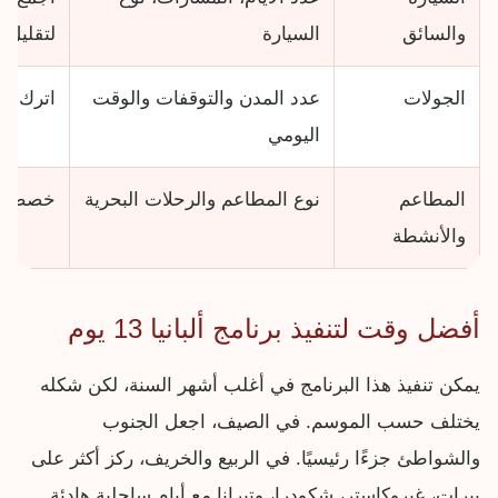
والسائق
السيارة
لتقليل 
الجولات
عدد المدن والتوقفات والوقت
اترك أي
اليومي
المطاعم
نوع المطاعم والرحلات البحرية
خصص مي
والأنشطة
أفضل وقت لتنفيذ برنامج ألبانيا 13 يوم
يمكن تنفيذ هذا البرنامج في أغلب أشهر السنة، لكن شكله
يختلف حسب الموسم. في الصيف، اجعل الجنوب
والشواطئ جزءًا رئيسيًا. في الربيع والخريف، ركز أكثر على
بيرات، غيروكاستر، شكودرا، وتيرانا مع أيام ساحلية هادئة.