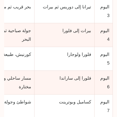
اليوم
تيرانا إلى دوريس ثم بيرات
بحر قريب ثم مدينة
3
اليوم
بيرات إلى فلورا
جولة صباحية ثم ان
4
البحر
اليوم
فلورا ولوجارا
كورنيش، طبيعة، إ
5
اليوم
فلورا إلى ساراندا
مسار ساحلي وتو
6
مختارة
اليوم
كساميل وبوترينت
شواطئ وجولة جنو
7