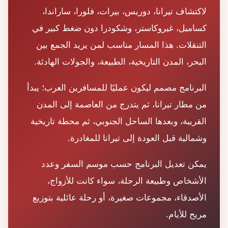
لاكتشاف تيرانا، دوريس، بيرات، فلورا، ساراندا،
كساميل، غيروكاستر، وشكودرا دون ضغط كبير في
التنقلات. هذا المسار مناسب لمن يريد الجمع بين
البحر، المدن التاريخية، الطبيعة، والجولات الهادئة.
البرنامج مصمم ليكون عمليًا للمسافرين العرب؛ يبدأ
من مطار تيرانا، ثم يتدرج من العاصمة إلى المدن
القريبة، وبعدها الساحل الجنوبي، ثم محطة تاريخية
وشمالية قبل العودة إلى تيرانا للمغادرة.
يمكن تعديل البرنامج حسب موسم السفر وعدد
الأشخاص وطبيعة الرحلة، سواء كانت للأزواج،
الأصدقاء، مجموعات صغيرة، أو رحلة عائلية بتوزيع
مريح للأيام.