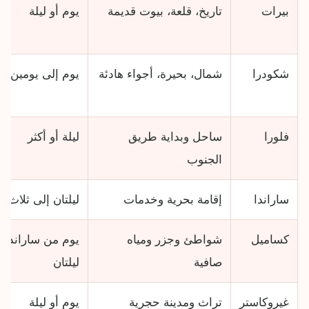
بيرات
تاريخ، قلعة، بيوت قديمة
يوم أو ليلة
شكودرا
شمال، بحيرة، أجواء هادئة
يوم إلى يومين
فلورا
ساحل وبداية طريق
ليلة أو أكثر
الجنوب
ساراندا
إقامة بحرية وخدمات
ليلتان إلى ثلاث
كساميل
شواطئ وجزر ومياه
يوم من ساراندا أ
صافية
ليلتان
غيروكاستر
تراث ومدينة حجرية
يوم أو ليلة