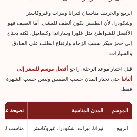
الربيع والخريف مناسبان لتيرانا وبيرات وغيروكاستر
وشكودرا، لأن الطقس يكون ألطف للمشي. أما الصيف فهو
الأفضل للشواطئ مثل فلورا وساراندا وكساميل، لكنه يحتاج
إلى حجز مبكر بسبب الزحام وارتفاع الطلب على الفنادق
والسيارات.
قبل اختيار موعد الرحلة، راجع
أفضل موسم للسفر إلى
ألبانيا
حتى تختار المدن حسب الطقس وليس حسب الشهرة
فقط.
الموسم
المدن المناسبة
نصيحة عملي
الربيع
تيرانا، بيرات، شكودرا، غيروكاستر
مناسب للمشي