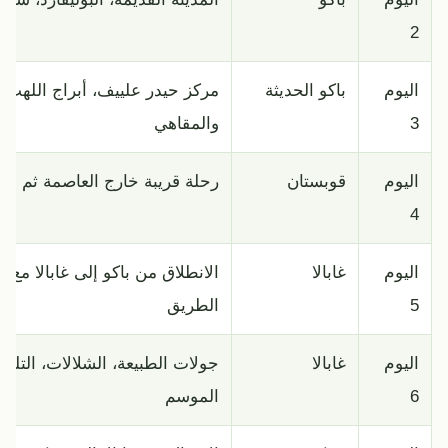
2
اليوم
باكو الحديثة
مركز حيدر علييف، أبراج اللهب،
3
والمقاهي
اليوم
قوبستان
رحلة قريبة خارج العاصمة ثم عود
4
اليوم
غابالا
الانطلاق من باكو إلى غابالا مع 
5
الطريق
اليوم
غابالا
جولات الطبيعة، الشلالات، التل
6
الموسم