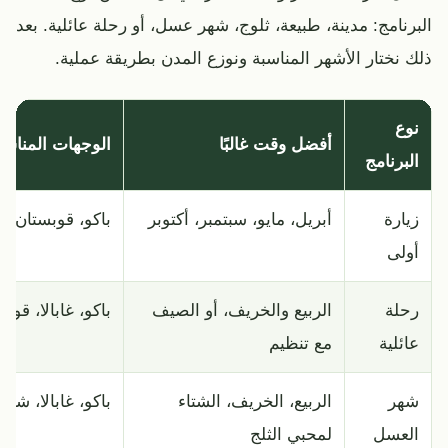
البرنامج: مدينة، طبيعة، ثلوج، شهر عسل، أو رحلة عائلية. بعد
ذلك نختار الأشهر المناسبة ونوزع المدن بطريقة عملية.
نوع
أفضل وقت غالبًا
الوجهات المناسب
البرنامج
زيارة
أبريل، مايو، سبتمبر، أكتوبر
باكو، قوبستان، غا
أولى
رحلة
الربيع والخريف، أو الصيف
باكو، غابالا، قوبا
عائلية
مع تنظيم
شهر
الربيع، الخريف، الشتاء
باكو، غابالا، شاه
العسل
لمحبي الثلج