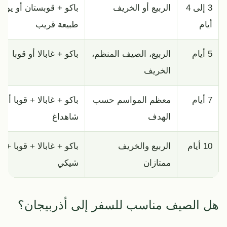
3 إلى 4
الربيع أو الخريف
باكو + قوبستان أو يوم
أيام
طبيعة قريب
5 أيام
الربيع، الصيف المنظم،
باكو + غابالا أو قوبا
الخريف
7 أيام
معظم المواسم حسب
باكو + غابالا + قوبا أو
الهدف
شاهداغ
10 أيام
الربيع والخريف
باكو + غابالا + قوبا +
ممتازان
شيكي
هل الصيف مناسب للسفر إلى أذربيجان؟