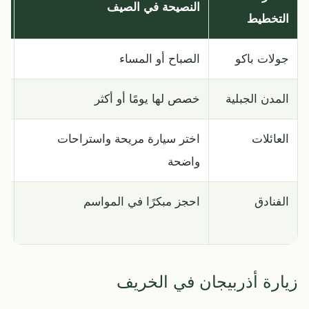
النصيحة في الصيف
لم
التخطيط
جولات باكو
الصباح أو المساء
ل
المدن الجبلية
خصص لها يومًا أو أكثر
أج
العائلات
اختر سيارة مريحة واستراحات
ال
واضحة
الفنادق
احجز مبكرًا في المواسم
ال
ال
زيارة أذربيجان في الخريف