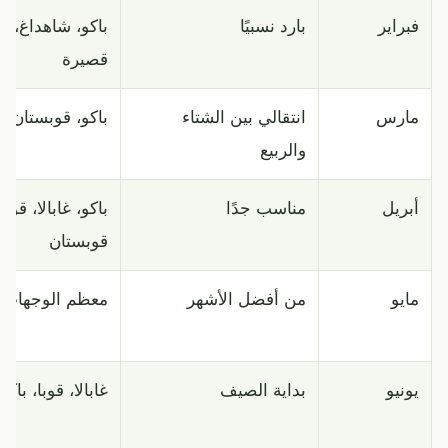
فبراير
بارد نسبيًا
باكو، شاهداغ، ج
قصيرة
مارس
انتقالي بين الشتاء
باكو، قوبستان، غا
والربيع
أبريل
مناسب جدًا
باكو، غابالا، قوبا،
قوبستان
مايو
من أفضل الأشهر
معظم الوجهات
يونيو
بداية الصيف
غابالا، قوبا، باكو