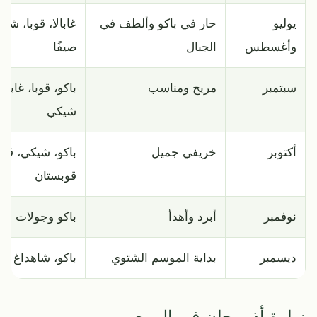
يوليو
حار في باكو وألطف في
غابالا، قوبا، شاه
وأغسطس
الجبال
صيفًا
سبتمبر
مريح ومناسب
باكو، قوبا، غابالا،
شيكي
أكتوبر
خريفي جميل
باكو، شيكي، قوبا
قوبستان
نوفمبر
أبرد وأهدأ
باكو وجولات قص
ديسمبر
بداية الموسم الشتوي
باكو، شاهداغ
زيارة أذربيجان في الربيع