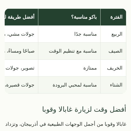
الفترة
باكو مناسبة؟
أفضل طريقة للزي
الربيع
مناسبة جدًا
جولات مشي، مدينة
الصيف
مناسبة مع تنظيم الوقت
صباحًا ومساءً، م
الخريف
ممتازة
تصوير، جولات خا
الشتاء
مناسبة لمحبي البرودة
جولات قصيرة، مط
أفضل وقت لزيارة غابالا وقوبا
غابالا وقوبا من أجمل الوجهات الطبيعية في أذربيجان، وتزداد