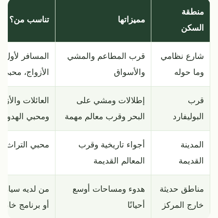
منطقة
مميزاتها
تناسب من؟
السكن
شارع نظامي
قرب المطاعم والمشي
المسافر لأول م
وما حوله
والأسواق
الأزواج، محبي 
قرب
إطلالات ومشي على
العائلات والأزوا
البوليفارد
البحر وقرب معالم مهمة
ومحبي الهدوء 
المدينة
أجواء تاريخية وقرب
محبي التراث وا
القديمة
المعالم القديمة
مناطق حديثة
هدوء ومساحات أوسع
من لديه سيارة
خارج المركز
أحيانًا
أو برنامج خاص