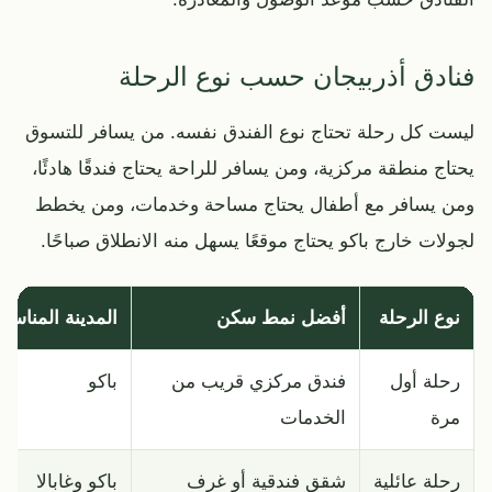
فنادق أذربيجان حسب نوع الرحلة
ليست كل رحلة تحتاج نوع الفندق نفسه. من يسافر للتسوق
يحتاج منطقة مركزية، ومن يسافر للراحة يحتاج فندقًا هادئًا،
ومن يسافر مع أطفال يحتاج مساحة وخدمات، ومن يخطط
لجولات خارج باكو يحتاج موقعًا يسهل منه الانطلاق صباحًا.
نوع الرحلة
أفضل نمط سكن
المدينة المناسبة
رحلة أول
فندق مركزي قريب من
باكو
مرة
الخدمات
رحلة عائلية
شقق فندقية أو غرف
باكو وغابالا