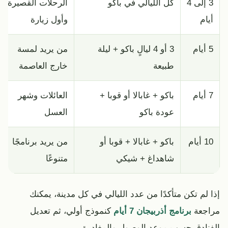
3 إلى 4
كل الليالي في باكو
الرحلات القصيرة
أيام
وأول زيارة
5 أيام
3 أو 4 ليالٍ باكو + ليلة
من يريد لمسة
طبيعة
خارج العاصمة
7 أيام
باكو + غابالا أو قوبا +
العائلات وشهر
عودة باكو
العسل
10 أيام
باكو + غابالا + قوبا أو
من يريد برنامجًا
شاهداغ + شيكي
متنوعًا
إذا لم تكن متأكدًا من عدد الليالي في كل مدينة، يمكنك
مراجعة
برنامج أذربيجان 7 أيام
كنموذج أولي، ثم تعديل
الفنادق حسب موعد الوصول والمغادرة.