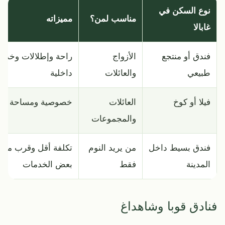
نوع السكن في
مناسب لمن؟
مميزاته
غابالا
فندق أو منتجع
الأزواج
راحة وإطلالات وخدم
طبيعي
والعائلات
داخلية
فيلا أو كوخ
العائلات
خصوصية ومساحة أكب
والمجموعات
فندق بسيط داخل
من يريد النوم
تكلفة أقل وقرب من
المدينة
فقط
بعض الخدمات
فنادق قوبا وشاهداغ