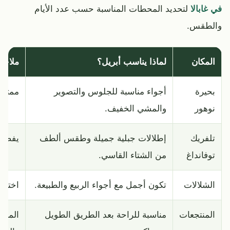
في غابالا
لتحديد المحطات المناسبة حسب عدد الأيام
والطقس.
المكان
لماذا يناسب أبريل؟
ملاحظ
بحيرة
أجواء مناسبة للجلوس والتصوير
ممتازة
نوهور
والمشي الخفيف.
تلفريك
إطلالات جبلية جميلة وطقس ألطف
يفضل 
توفانداغ
من الشتاء القاسي.
الشلالات
تكون أجمل مع أجواء الربيع والطبيعة.
اختر 
المنتجعات
مناسبة للراحة بعد الطريق الطويل
المبي