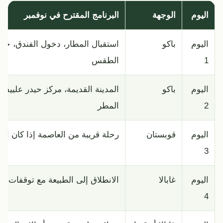
اليوم
الوجهة
البرنامج المقترح في نوفمبر
اليوم
باكو
استقبال المطار، دخول الفندق، ج
1
الطقس
اليوم
باكو
المدينة القديمة، مركز حيدر علييف، 
2
المطر
اليوم
قوبستان
رحلة قريبة من العاصمة إذا كان الج
3
اليوم
غابالا
الانطلاق إلى الطبيعة مع توقفات خ
4