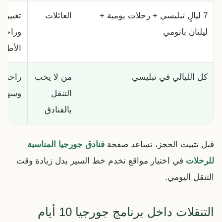
7 ليالٍ تبليسي + رحلات يومية +
العائلات
تغيير ف
ليلتان باتومي
وراحة 
الأطفا
كل الليالي في تبليسي
من لا يحب
راحة ف
التنقل
وسهولة
بالفنادق
قبل تثبيت الحجز، تساعد صفحة
فنادق جورجيا المناسبة
للرحلات
في اختيار مواقع تخدم خط السير بدل زيادة وقت
التنقل اليومي.
التنقلات داخل برنامج جورجيا 10 أيام