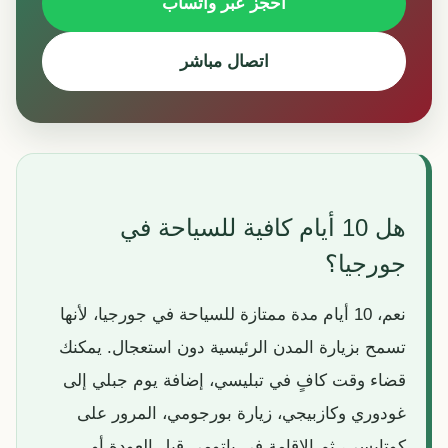
احجز عبر واتساب
اتصال مباشر
هل 10 أيام كافية للسياحة في
جورجيا؟
نعم، 10 أيام مدة ممتازة للسياحة في جورجيا، لأنها
تسمح بزيارة المدن الرئيسية دون استعجال. يمكنك
قضاء وقت كافٍ في تبليسي، إضافة يوم جبلي إلى
غودوري وكازبيجي، زيارة بورجومي، المرور على
كوتايسي، ثم الإقامة في باتومي قبل العودة أو