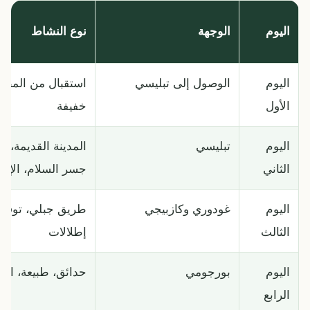
اليوم
الوجهة
نوع النشاط
اليوم
الوصول إلى تبليسي
استقبال من المطار
الأول
خفيفة
اليوم
تبليسي
المدينة القديمة، ال
الثاني
جسر السلام، الإطل
اليوم
غودوري وكازبيجي
طريق جبلي، توقفا
الثالث
إطلالات
اليوم
بورجومي
حدائق، طبيعة، است
الرابع