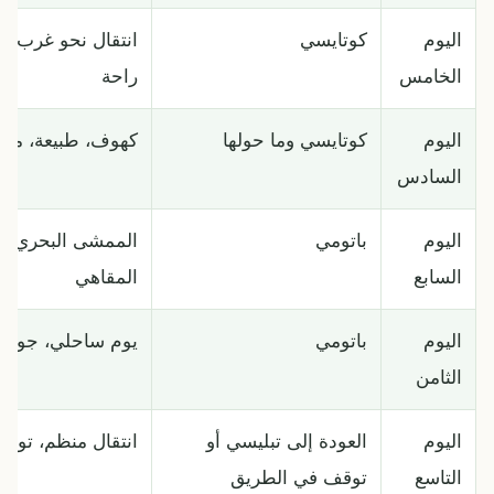
اليوم
كوتايسي
انتقال نحو غرب جو
الخامس
راحة
اليوم
كوتايسي وما حولها
كهوف، طبيعة، معا
السادس
اليوم
باتومي
الممشى البحري، ال
السابع
المقاهي
اليوم
باتومي
يوم ساحلي، جولات
الثامن
اليوم
العودة إلى تبليسي أو
انتقال منظم، توقف
التاسع
توقف في الطريق