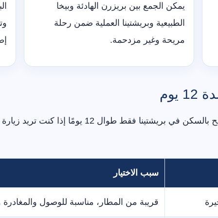
يمكن الجمع بين بريزرن الهادئة وبيخا
ال
الطبيعية وبريشتينا العملية ضمن رحلة
وت
مريحة وغير مزدحمة.
إض
 يوم
توزيع الليالي هو أساس نجاح البرنامج. لا ننصح بالسكن ف
سبب الاختيار
قريبة من المطار، مناسبة للوصول والمغادرة و