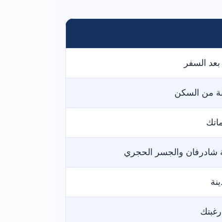
بعد السفر
بة من السكن
اتك
احة شادرفان والجسر الحجري
نة
رغبتك