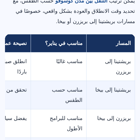
يمكن ترتيب
التنقل بين مدن كوسوفو
حسب الطقس، مع
تحديد وقت الانطلاق والعودة بشكل واقعي، خصوصًا في
مسارات بريشتينا إلى بريزرن أو بيخا.
المسار
مناسب في يناير؟
نصيحة عملية
بريشتينا إلى
مناسب غالبًا
انطلق صباحًا
بريزرن
باردًا
بريشتينا إلى بيخا
مناسب حسب
تحقق من الط
الطقس
بريزرن إلى بيخا
مناسب للبرامج
يفضل سيارة 
الأطول