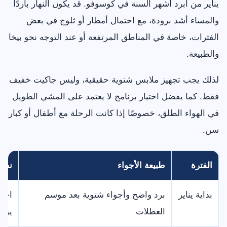
يناير من أبرد أشهر السنة في كوسوفو. قد يكون النهار باردًا
والمساء أشد برودة، مع احتمال أمطار أو ثلوج في بعض
الفترات، خاصة في المناطق المرتفعة أو عند التوجه نحو بيخا
والطبيعة.
لذلك يجب تجهيز ملابس شتوية حقيقية، وليس جاكيت خفيف
فقط. كما يفضل اختيار برنامج لا يعتمد على المشي الطويل
في الهواء الطلق، خصوصًا إذا كانت الرحلة مع أطفال أو كبار
سن.
الفترة
طبيعة الأجواء
نصي
بداية يناير
برد واضح وأجواء شتوية بعد موسم
اختر
العطلات
يومك