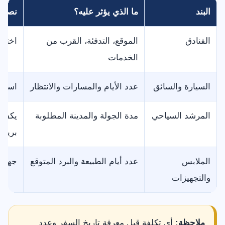
البند
ما الذي يؤثر عليه؟
نصيحة
الفنادق
الموقع، التدفئة، القرب من
اختر ف
الخدمات
السيارة والسائق
عدد الأيام والمسارات والانتظار
استخد
المرشد السياحي
مدة الجولة والمدينة المطلوبة
يكفي 
بريشتي
الملابس
عدد أيام الطبيعة والبرد المتوقع
جهز م
والتجهيزات
ملاحظة:
أي تكلفة قبل معرفة تاريخ السفر وعدد