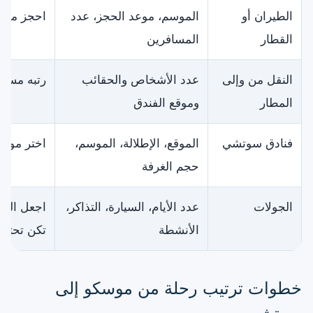
الطيران أو
الموسم، موعد الحجز، عدد
احجز مبكر
القطار
المسافرين
النقل من وإلى
عدد الأشخاص والحقائب
رتبه مسبقً
المطار
وموقع الفندق
فنادق سوتشي
الموقع، الإطلالة، الموسم،
اختر موقعً
حجم الغرفة
الجولات
عدد الأيام، السيارة، التذاكر،
اجعل السيا
الأنشطة
تكن تحتاجه
خطوات ترتيب رحلة من موسكو إلى