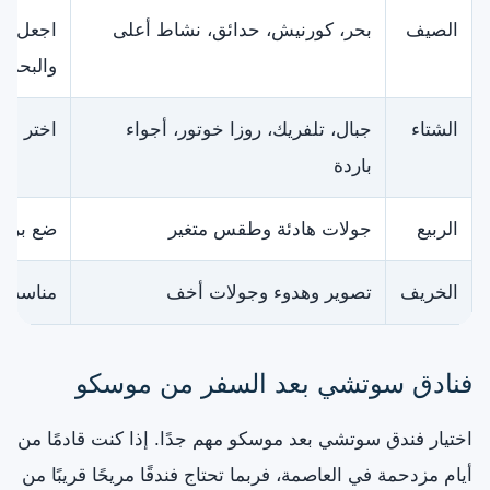
الصيف
بحر، كورنيش، حدائق، نشاط أعلى
اجعل مو
والبحر
الشتاء
جبال، تلفريك، روزا خوتور، أجواء
اختر مل
باردة
الربيع
جولات هادئة وطقس متغير
ضع برنام
الخريف
تصوير وهدوء وجولات أخف
مناسب ل
فنادق سوتشي بعد السفر من موسكو
اختيار فندق سوتشي بعد موسكو مهم جدًا. إذا كنت قادمًا من
أيام مزدحمة في العاصمة، فربما تحتاج فندقًا مريحًا قريبًا من