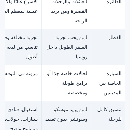
الطائرة
للعائلات والرحلات
الأسرع غالبًا والأكثر
القصيرة ومن يريد
عملية لمعظم السيا
الراحة
القطار
لمن يحب تجربة
تجربة مختلفة وقد
السفر الطويل داخل
تناسب من لديه وق
روسيا
أطول
السيارة
لحالات خاصة جدًا أو
مرونة في التوقفات
الخاصة بين
برامج طويلة
المدينتين
ومخصصة
تنسيق كامل
لمن يريد موسكو
استقبال، فنادق،
للرحلة
وسوتشي بدون تعقيد
سيارات، جولات،
وبرنامج واضح