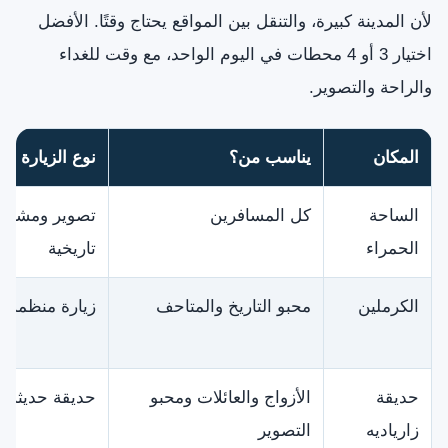
لأن المدينة كبيرة، والتنقل بين المواقع يحتاج وقتًا. الأفضل
اختيار 3 أو 4 محطات في اليوم الواحد، مع وقت للغداء
والراحة والتصوير.
المكان
يناسب من؟
نوع الزيارة
الساحة
كل المسافرين
تصوير ومشي و
الحمراء
تاريخية
الكرملين
محبو التاريخ والمتاحف
زيارة منظمة ب
حديقة
الأزواج والعائلات ومحبو
حديقة حديثة و
زارياديه
التصوير