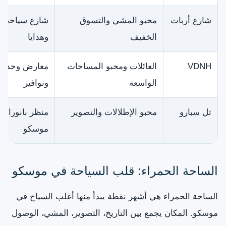
شارع أربات
محبو المشي والتسوق
شارع سياحي و
الخفيف
وهدايا
VDNH
العائلات ومحبو المساحات
معارض وحدائ
الواسعة
ونوافير
تل سبارو
محبو الإطلالات والتصوير
منظر بانورام
موسكو
الساحة الحمراء: قلب السياحة في موسكو
الساحة الحمراء هي أشهر نقطة يبدأ منها أغلب السياح في
موسكو. المكان يجمع بين التاريخ، التصوير، المشي، الوصول