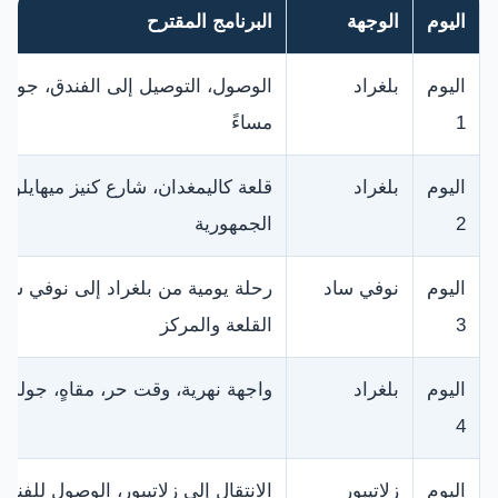
اليوم
الوجهة
البرنامج المقترح
اليوم
بلغراد
الوصول، التوصيل إلى الفندق، جولة
1
مساءً
اليوم
بلغراد
قلعة كاليمغدان، شارع كنيز ميهايلوف
2
الجمهورية
اليوم
نوفي ساد
رحلة يومية من بلغراد إلى نوفي ساد
3
القلعة والمركز
اليوم
بلغراد
واجهة نهرية، وقت حر، مقاهٍ، جولة م
4
اليوم
زلاتيبور
الانتقال إلى زلاتيبور، الوصول للفند