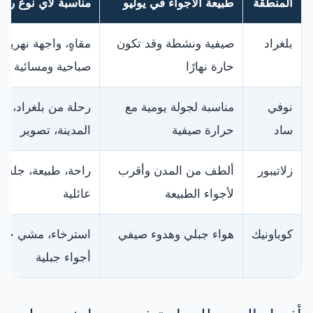
المنطقة
طبيعة الأجواء في يوليو
مناسبة لأي نوع رحل
بلغراد
صيفية ونشطة وقد تكون
مقاهٍ، واجهة نهرية،
حارة نهارًا
صباحية ومسائية
نوفي
مناسبة لجولة يومية مع
رحلة من بلغراد، قل
ساد
حرارة صيفية
المدينة، تصوير
زلاتيبور
ألطف من المدن وأقرب
راحة، طبيعة، جلسا
لأجواء الطبيعة
عائلية
كوباونيك
هواء جبلي وهدوء صيفي
استرخاء، مشي خف
أجواء جبلية