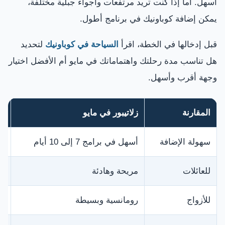
أسهل. أما إذا كنت تريد مرتفعات وأجواء جبلية مختلفة،
يمكن إضافة كوباونيك في برنامج أطول.
قبل إدخالها في الخطة، اقرأ
السياحة في كوباونيك
لتحديد
هل تناسب مدة رحلتك واهتماماتك في مايو أم الأفضل اختيار
وجهة أقرب وأسهل.
المقارنة
زلاتيبور في مايو
كو
سهولة الإضافة
أسهل في برامج 7 إلى 10 أيام
تح
للعائلات
مريحة وهادئة
من
للأزواج
رومانسية وبسيطة
جب