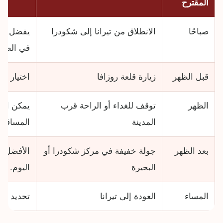
المقترح
صباحًا
الانطلاق من تيرانا إلى شكودرا
يفضل الا
في الطري
قبل الظهر
زيارة قلعة روزافا
اختيار ح
الظهر
توقف للغداء أو الراحة قرب
يمكن اخ
المدينة
المسافري
بعد الظهر
جولة خفيفة في مركز شكودرا أو
الأفضل 
البحيرة
اليوم.
المساء
العودة إلى تيرانا
تحديد وق