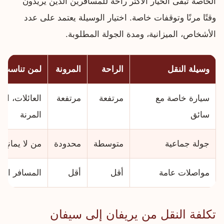
الخاصة تبقى الخيار الأكثر راحة للمسافرين الذين يريدون
وقتًا مرنًا وتوقفات خاصة. اختيار الوسيلة يعتمد على عدد
الأشخاص، الميزانية، ومدة الجولة المطلوبة.
وسيلة النقل
الراحة
المرونة
لمن تناسب؟
سيارة خاصة مع
مرتفعة
مرتفعة
العائلات، ال
سائق
المرنة
جولة جماعية
متوسطة
محدودة
من لا يمانع ا
مواصلات عامة
أقل
أقل
المسافر الفر
تكلفة النقل من يريفان إلى سيفان