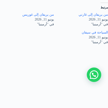
مرتبط
من يريفان إلى غارني
من يريفان إلى غوريس
يونيو 11, 2026
يونيو 11, 2026
في "أرمينيا"
في "أرمينيا"
السياحة في سيفان
يونيو 11, 2026
في "أرمينيا"
من نحن
|
اتصل بنا
|
سياسة الخصوصية
|
اتفاقية الاستخدام
|
سواقين في باكو
جميع الحقوق محفوظة © 2026 basim-azerbaijan