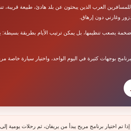
للمسافرين العرب الذين يبحثون عن بلد هادئ، طبيعة قريبة، تن
زور وغارني دون إرهاق.
 ضخمة يصعب تنظيمها، بل يمكن ترتيب الأيام بطريقة بسيطة: يو
برنامج بوجهات كثيرة في اليوم الواحد، واختيار سيارة خاصة مري
 إذا تم اختيار برنامج مريح يبدأ من يريفان، ثم رحلات يومية إ