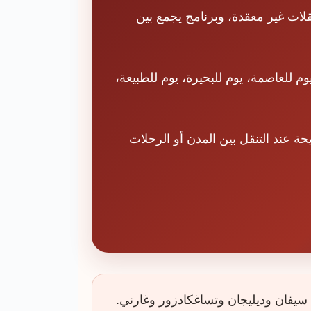
قلات غير معقدة، وبرنامج يجمع بين
م للعاصمة، يوم للبحيرة، يوم للطبيعة،
حة عند التنقل بين المدن أو الرحلات
لى سيفان وديليجان وتساغكادزور وغارني.