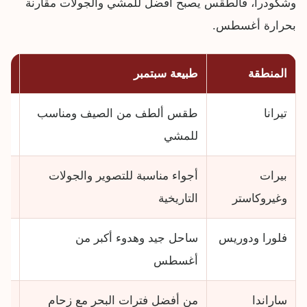
وشكودرا، فالطقس يصبح أفضل للمشي والجولات مقارنة
بحرارة أغسطس.
المنطقة
طبيعة سبتمبر
من
تيرانا
طقس ألطف من الصيف ومناسب
جول
للمشي
بيرات
أجواء مناسبة للتصوير والجولات
مدن
وغيروكاستر
التاريخية
فلورا ودوريس
ساحل جيد وهدوء أكبر من
بح
أغسطس
سا
ساراندا
من أفضل فترات البحر مع زحام
شو