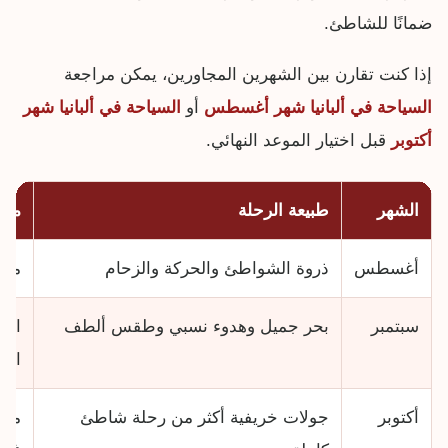
ضمانًا للشاطئ.
إذا كنت تقارن بين الشهرين المجاورين، يمكن مراجعة
السياحة في ألبانيا شهر أغسطس
أو
السياحة في ألبانيا شهر
أكتوبر
قبل اختيار الموعد النهائي.
الشهر
طبيعة الرحلة
منا
أغسطس
ذروة الشواطئ والحركة والزحام
من ي
سبتمبر
بحر جميل وهدوء نسبي وطقس ألطف
الأ
التو
أكتوبر
جولات خريفية أكثر من رحلة شاطئ
من ي