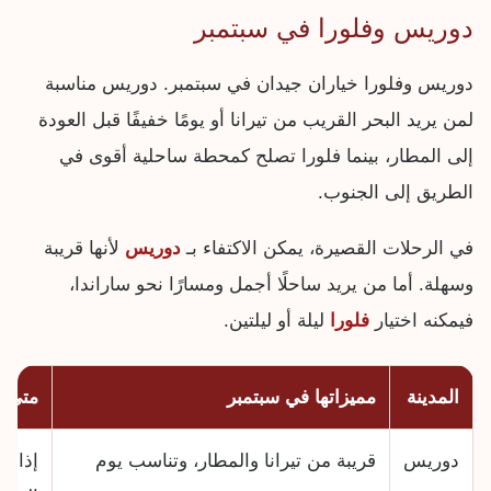
دوريس وفلورا في سبتمبر
دوريس وفلورا خياران جيدان في سبتمبر. دوريس مناسبة
لمن يريد البحر القريب من تيرانا أو يومًا خفيفًا قبل العودة
إلى المطار، بينما فلورا تصلح كمحطة ساحلية أقوى في
الطريق إلى الجنوب.
في الرحلات القصيرة، يمكن الاكتفاء بـ
دوريس
لأنها قريبة
وسهلة. أما من يريد ساحلًا أجمل ومسارًا نحو ساراندا،
فيمكنه اختيار
فلورا
ليلة أو ليلتين.
المدينة
مميزاتها في سبتمبر
متى ت
دوريس
قريبة من تيرانا والمطار، وتناسب يوم
إذا ك