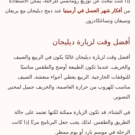
إذا كنت تبحث عن توزيع رومانسي للرحلة، يمكن الاستفادة
من
أفكار شهر العسل في أرمينيا
عند دمج ديليجان مع يريفان
وسيفان وتساغكادزور.
أفضل وقت لزيارة ديليجان
أفضل وقت لزيارة ديليجان غالبًا يكون في الربيع والصيف
والخريف، عندما تكون الطبيعة أوضح والطقس مناسبًا
للتوقفات الخارجية. الربيع يعطي أجواء منعشة، الصيف
مناسب للهروب من حرارة العاصمة، والخريف جميل لمحبي
التصوير.
في الشتاء، قد تكون الزيارة ممكنة لكنها تعتمد على حالة
الطريق والطقس. لذلك يجب جعل البرنامج مرنًا إذا كانت
الرحلة في موسم بارد أو يوم ممطر.