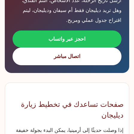
أرسل تاريخ الرحلة، عدد الأشخاص، اسم الفندق،
وهل تريد ديليجان فقط أم سيفان وديليجان، ليتم
اقتراح جدول عملي ومريح.
احجز عبر واتساب
اتصال مباشر
صفحات تساعدك في تخطيط زيارة
ديليجان
إذا وصلت حديثًا إلى أرمينيا، يمكن البدء بجولة خفيفة