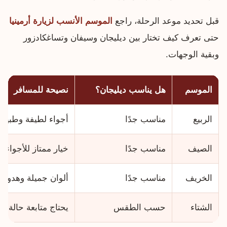
قبل تحديد موعد الرحلة، راجع
الموسم الأنسب لزيارة أرمينيا
حتى تعرف كيف تختار بين ديليجان وسيفان وتساغكادزور
وبقية الوجهات.
الموسم
هل يناسب ديليجان؟
نصيحة للمسافر
الربيع
مناسب جدًا
أجواء لطيفة وطبيعة
الصيف
مناسب جدًا
خيار ممتاز للأجواء ا
الخريف
مناسب جدًا
ألوان جميلة وهدوء 
الشتاء
حسب الطقس
يحتاج متابعة حالة ا