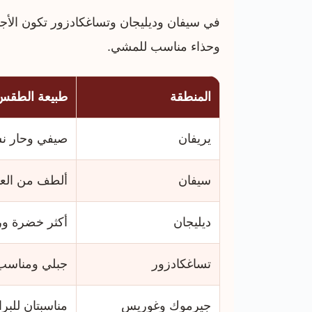
في سيفان وديليجان وتساغكادزور تكون الأجوا
وحذاء مناسب للمشي.
المنطقة
طبيعة الطقس 
يريفان
صيفي وحار نسب
سيفان
ألطف من العا
ديليجان
أكثر خضرة ور
تساغكادزور
جبلي ومناسب ل
جيرموك وغوريس
مناسبتان للبر