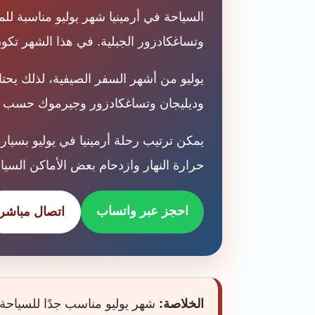
السياحة في أرمينيا شهر يوليو مناسبة لل
وتساغكادزور الجبلية. في هذا الشهر تكون
يوليو من أشهر السفر الصيفية، لذلك يحتاج
وديليجان وتساغكادزور وجيرموك حسب م
يمكن ترتيب رحلة أرمينيا في يوليو بسيار
حرارة النهار وازدحام بعض الأماكن السياح
احجز عبر واتساب
اتصال مباشر
الخلاصة:
شهر يوليو مناسب جدًا للسياحة 