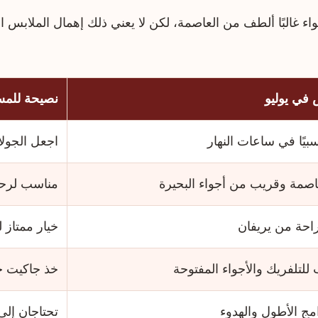
ء غالبًا ألطف من العاصمة، لكن لا يعني ذلك إهمال الملابس ا
في يوليو
نصيحة للمس
يًا في ساعات النهار
اجعل الجولا
صمة وقريب من أجواء البحيرة
مناسب لرحل
احة من يريفان
خيار ممتاز 
لتلفريك والأجواء المفتوحة
خذ جاكيت خف
امج الأطول والهدوء
تحتاجان إلى