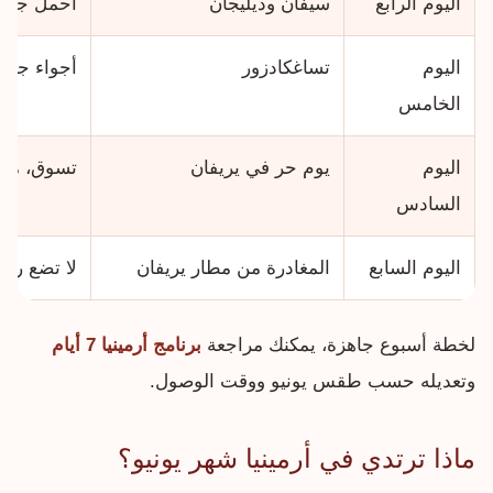
اليوم الرابع
سيفان وديليجان
احمل جاكيت
اليوم
تساغكادزور
أجواء جبل
الخامس
اليوم
يوم حر في يريفان
تسوق، مطاع
السادس
اليوم السابع
المغادرة من مطار يريفان
لا تضع رحل
لخطة أسبوع جاهزة، يمكنك مراجعة
برنامج أرمينيا 7 أيام
وتعديله حسب طقس يونيو ووقت الوصول.
ماذا ترتدي في أرمينيا شهر يونيو؟