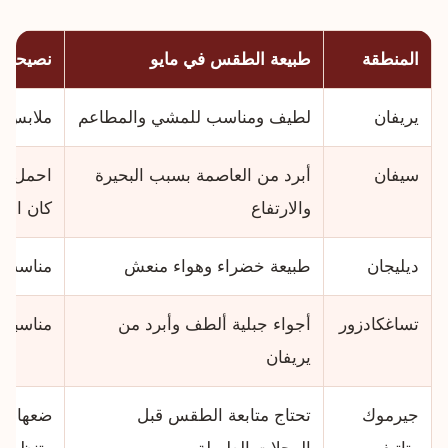
المنطقة
طبيعة الطقس في مايو
نصيحة ع
يريفان
لطيف ومناسب للمشي والمطاعم
ملابس خ
سيفان
أبرد من العاصمة بسبب البحيرة
احمل جاك
والارتفاع
كان الجو 
ديليجان
طبيعة خضراء وهواء منعش
مناسب ل
تساغكادزور
أجواء جبلية ألطف وأبرد من
مناسبة 
يريفان
جيرموك
تحتاج متابعة الطقس قبل
ضعها في