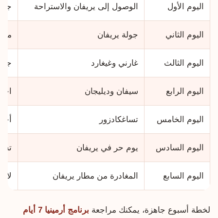
اليوم الأول
الوصول إلى يريفان والاستراحة
جول
اليوم الثاني
جولة يريفان
منا
اليوم الثالث
غارني وغيغارد
جولة
اليوم الرابع
سيفان وديليجان
احمل
اليوم الخامس
تساغكادزور
أجو
اليوم السادس
يوم حر في يريفان
تسوق
اليوم السابع
المغادرة من مطار يريفان
لا ت
لخطة أسبوع جاهزة، يمكنك مراجعة
برنامج أرمينيا 7 أيام