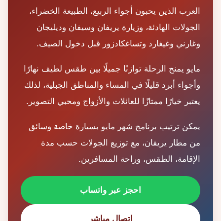
العرب الذين يحبون أجواء الربيع، الطبيعة الخضراء،
الجولات الهادئة، وزيارة يريفان وسيفان وديليجان
وغارني وغيغارد وتساغكادزور قبل دخول الصيف.
مايو يمنح الرحلة توازنًا جميلًا بين طقس لطيف نهارًا
وأجواء أبرد قليلًا في المساء والمناطق الجبلية، لذلك
يعتبر خيارًا ممتازًا للعائلات والأزواج ومحبي التصوير.
يمكن ترتيب برنامج شهر مايو بسيارة خاصة وسائق
من مطار يريفان، مع توزيع الجولات حسب مدة
الإقامة، الطقس، وراحة المسافرين.
احجز عبر واتساب
اتصال مباشر