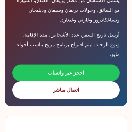
يشمل الاستقبال من مطار يريفان، الفندق، السيارة
مع السائق، وجولات يريفان وسيفان وديليجان
وتساغكادزور وغارني وغيغارد.
أرسل تاريخ السفر، عدد الأشخاص، مدة الإقامة،
ونوع الرحلة، ليتم اقتراح برنامج مريح يناسب أجواء
مايو.
احجز عبر واتساب
اتصال مباشر