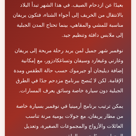
بعيدًا عن ازدحام الصيف. في هذا الشهر تبدأ البلاد
بالانتقال من الخريف إلى أجواء الشتاء، فتكون يريفان
مناسبة للمشي والمقاهي، بينما تحتاج المدن الجبلية
إلى ملابس دافئة وتنظيم جيد.
نوفمبر شهر جميل لمن يريد رحلة مريحة إلى يريفان
وغارني وغيغارد وسيفان وتساغكادزور، مع إمكانية
إضافة ديليجان أو جيرموك حسب حالة الطقس ومدة
الإقامة. لكن لا يُنصح ببرنامج مزدحم جدًا في الطرق
الجبلية دون سيارة خاصة وسائق يعرف المسارات.
يمكن ترتيب برنامج أرمينيا في نوفمبر بسيارة خاصة
من مطار يريفان، مع جولات يومية مرنة تناسب
العائلات والأزواج والمجموعات الصغيرة، وتعديل