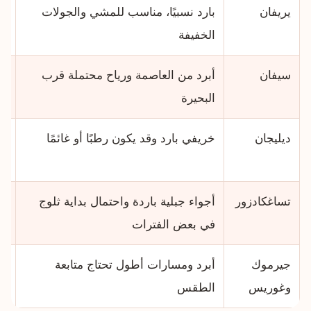
يريفان
بارد نسبيًا، مناسب للمشي والجولات
جا
الخفيفة
سيفان
أبرد من العاصمة ورياح محتملة قرب
لا
البحيرة
جي
ديليجان
خريفي بارد وقد يكون رطبًا أو غائمًا
من
مس
تساغكادزور
أجواء جبلية باردة واحتمال بداية ثلوج
يف
في بعض الفترات
جيرموك
أبرد ومسارات أطول تحتاج متابعة
لا
وغوريس
الطقس