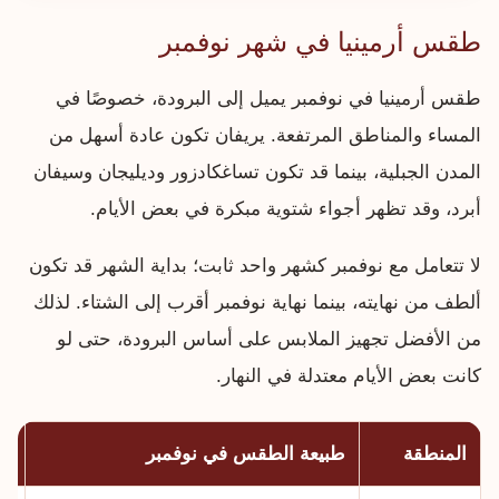
طقس أرمينيا في شهر نوفمبر
طقس أرمينيا في نوفمبر يميل إلى البرودة، خصوصًا في
المساء والمناطق المرتفعة. يريفان تكون عادة أسهل من
المدن الجبلية، بينما قد تكون تساغكادزور وديليجان وسيفان
أبرد، وقد تظهر أجواء شتوية مبكرة في بعض الأيام.
لا تتعامل مع نوفمبر كشهر واحد ثابت؛ بداية الشهر قد تكون
ألطف من نهايته، بينما نهاية نوفمبر أقرب إلى الشتاء. لذلك
من الأفضل تجهيز الملابس على أساس البرودة، حتى لو
كانت بعض الأيام معتدلة في النهار.
المنطقة
طبيعة الطقس في نوفمبر
نص