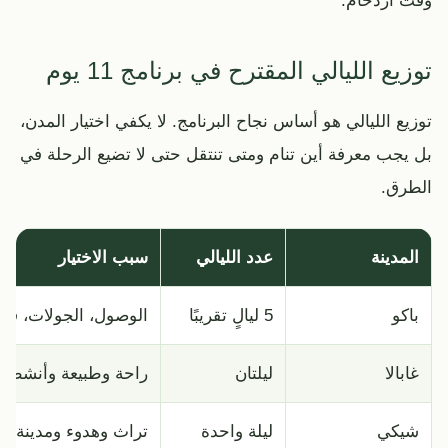
وقت ازدحام.
توزيع الليالي المقترح في برنامج 11 يوم
توزيع الليالي هو أساس نجاح البرنامج. لا يكفي اختيار المدن،
بل يجب معرفة أين تنام ومتى تنتقل حتى لا تضيع الرحلة في
الطرق.
المدينة
عدد الليالي
سبب الاختيار
باكو
5 ليالٍ تقريبًا
الوصول، الجولات، قوب
غابالا
ليلتان
راحة وطبيعة وأنشطة م
شيكي
ليلة واحدة
تراث وهدوء ومدينة مخت