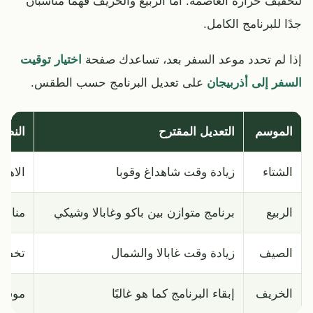
لتخفيف حرارة العاصمة. أما الربيع والخريف فهما مناسبان
جدًا للبرنامج الكامل.
إذا لم تحدد موعد السفر بعد، تساعدك صفحة
اختيار توقيت
السفر إلى أذربيجان
على تعديل البرنامج حسب الطقس.
الموسم
التعديل المقترح
النصي
الشتاء
زيادة وقت شاهداغ وقوبا
الاهت
الربيع
برنامج متوازن بين باكو وغابالا وشيكي
مناسب
الصيف
زيادة وقت غابالا والشمال
تخفيف
الخريف
إبقاء البرنامج كما هو غالبًا
موسم 