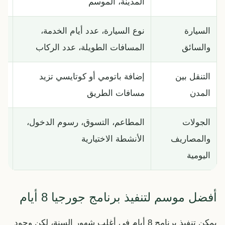
المدينة، الموسم
كا
السيارة
نوع السيارة، عدد أيام الخدمة،
حد
والسائق
المسافات الطويلة، عدد الركاب
لب
التنقل بين
إضافة باتومي أو كوتايسي تزيد
اج
المدن
مسافات الطريق
بع
الجولات
المطاعم، التسوق، رسوم الدخول،
ات
والمصاريف
الأنشطة الاختيارية
ثا
اليومية
أفضل موسم لتنفيذ برنامج جورجيا 8 أيام
يمكن تنفيذ برنامج 8 أيام في أغلب شهور السنة، لكن وجود