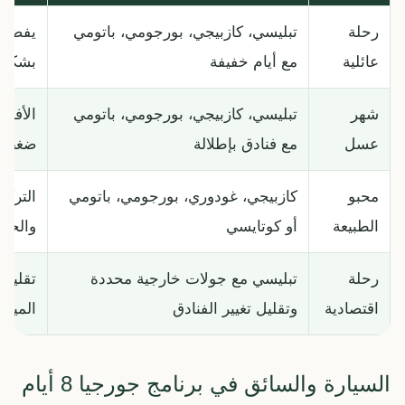
رحلة
تبليسي، كازبيجي، بورجومي، باتومي
يفضل 
عائلية
مع أيام خفيفة
بشكل م
شهر
تبليسي، كازبيجي، بورجومي، باتومي
الأفض
عسل
مع فنادق بإطلالة
ضغط ال
محبو
كازبيجي، غودوري، بورجومي، باتومي
التركي
الطبيعة
أو كوتايسي
والحدا
رحلة
تبليسي مع جولات خارجية محددة
تقليل 
اقتصادية
وتقليل تغيير الفنادق
الميزان
السيارة والسائق في برنامج جورجيا 8 أيام