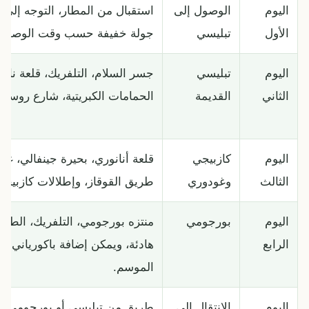
اليوم
الوصول إلى
استقبال من المطار، التوجه إلى ا
الأول
تبليسي
جولة خفيفة حسب وقت الوصول
اليوم
تبليسي
جسر السلام، التلفريك، قلعة ناريك
الثاني
القديمة
الحمامات الكبريتية، شارع روستاف
اليوم
كازبيجي
قلعة أنانوري، بحيرة جينفالي، غو
الثالث
وغودوري
طريق القوقاز، وإطلالات كازبيجي
اليوم
بورجومي
منتزه بورجومي، التلفريك، الطبي
الرابع
هادئة، ويمكن إضافة باكورياني 
الموسم.
اليوم
الانتقال إلى
طريق من تبليسي أو بورجومي إل